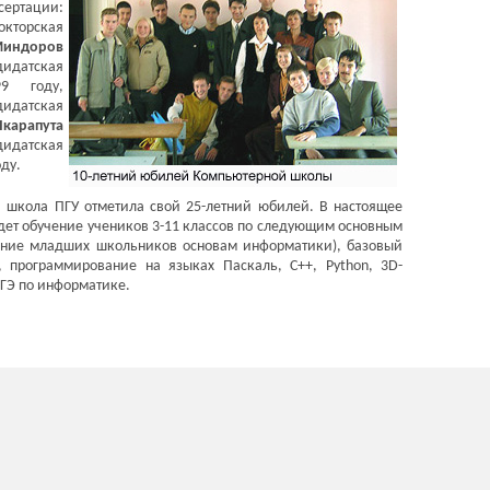
ертации:
кторская
индоров
атская
99 году,
дидатская
карапута
атская
оду.
школа ПГУ отметила свой 25-летний юбилей. В настоящее
дет обучение учеников 3-11 классов по следующим основным
чение младших школьников основам информатики), базовый
, программирование на языках Паскаль, С++, Python, 3D-
ЕГЭ по информатике.