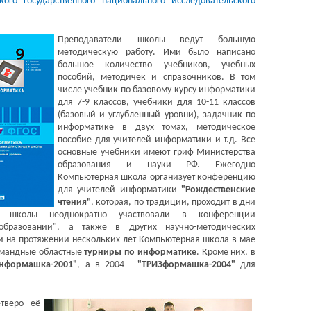
кого государственного национального исследовательского
Преподаватели школы ведут большую
методическую работу. Ими было написано
большое количество учебников, учебных
пособий, методичек и справочников. В том
числе учебник по базовому курсу информатики
для 7-9 классов, учебники для 10-11 классов
(базовый и углубленный уровни), задачник по
информатике в двух томах, методическое
пособие для учителей информатики и т.д. Все
основные учебники имеют гриф Министерства
образования и науки РФ. Ежегодно
Компьютерная школа организует конференцию
для учителей информатики
"Рождественские
чтения"
, которая, по традиции, проходит в дни
и школы неоднократно участвовали в конференции
бразовании", а также в других научно-методических
 и на протяжении нескольких лет Компьютерная школа в мае
омандные областные
турниры по информатике
. Кроме них, в
нформашка-2001"
, а в 2004 -
"ТРИЗформашка-2004"
для
тверо её