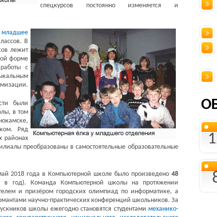
спецкурсов постоянно изменяется и
о
младшее
лассов. В
ков лежит
вой форме
работы с
ыкальным
тмизации.
О
сти были
лы, в том
окамске,
ском. Ряд
1
х районах
илиалы преобразованы в самостоятельные образовательные
 май 2018 года в Компьютерной школе было произведено
48
 в год). Команда Компьютерной школы на протяжении
ителем и призёром городских олимпиад по информатике, а
ломантами научно-практических конференций школьников. За
пускников школы ежегодно становятся студентами
механико-