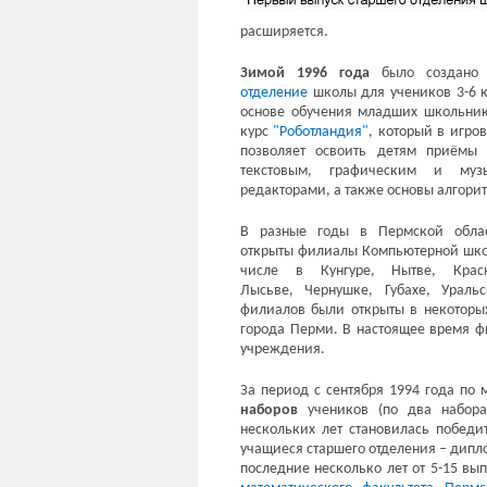
расширяется.
Зимой 1996 года
было создан
отделение
школы для учеников 3-6 к
основе обучения младших школьни
курс
"Роботландия"
, который в игро
позволяет освоить детям приёмы 
текстовым, графическим и муз
редакторами, а также основы алгори
В разные годы в Пермской обла
открыты филиалы Компьютерной шко
числе в Кунгуре, Нытве, Красн
Лысьве, Чернушке, Губахе, Ураль
филиалов были открыты в некоторы
города Перми. В настоящее время ф
учреждения.
За период с сентября 1994 года по
наборов
учеников (по два набора
нескольких лет становилась побед
учащиеся старшего отделения – дип
последние несколько лет от 5-15 вы