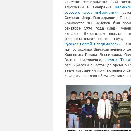
качестве экспериментальной площ
апробации и внедрения
Пермско
базового курса информатики
(авто
Семакин Игорь Геннадьевич
). Перв
количестве 100 человек был прои
сентябре 1994 года
среди учени
классов. Директором школы ста
физико-математических наук, п
Русаков Сергей Владимирович
. Зан
три сотрудника Вычислительного це
Коневских Галина Леонидовна, Ов
Галина Николаевна,
Шеина Татья
расширился и в настоящее время он 
ведут сотрудники Компьютерного це
кафедры прикладной математики, а 