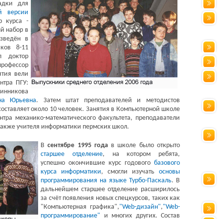
адки для
й версии
р курса -
ый набор в
зведён в
ков 8-11
л доктор
рофессор
ятия вели
нтра ПГУ:
чинникова
на Юрьевна
. Затем штат преподавателей и методистов
составляет около 10 человек. Занятия в Компьютерной школе
нтра механико-математического факультета, преподаватели
также учителя информатики пермских школ.
В
сентябре 1995 года
в школе было открыто
старшее отделение
, на котором ребята,
успешно окончившие курс годового
базового
курса информатики
, смогли изучать
основы
программирования на языке Турбо-Паскаль
. В
дальнейшем старшее отделение расширилось
за счёт появления новых спецкурсов, таких как
"Компьютерная графика",
"Web-дизайн"
,
"Web-
программирование"
и многих других. Состав