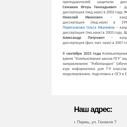
преподавателей защитили дисс
Семакин Игорь Геннадьевич
– до
диссертация (пед.наук) в 2002 году,
М
Николай Иванович
– кандид
диссертация (пед.наук) в 19
Перескокова Ольга Ивановна
– кан
диссертация (тех.наук) в 2003 году,
Ш
Александр Петрович
– кандид
диссертация (физ.-мат. наук) в 2007 г
В
сентябре 2021 года
Компьютерная 
время "Компьютерная школа ПГУ" ве
направлениям: "Роботландия" (обу
курс информатики для 7-9 классов
моделирование, подготовка к ОГЭ и 
Наш адрес:
г. Пермь, ул. Генкеля 7